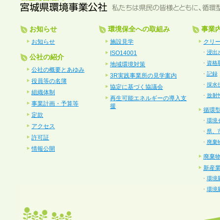
お知らせ
環境保全への取組み
事業
お知らせ
施設見学
クリ
・
浸出
ISO14001
公社の紹介
・
資格
地域環境対策
公社の概要とあゆみ
・
記録
3R実践事業所の見学案内
役員等の名簿
・
採水
協定に基づく協議会
組織体制
・
放射
再生可能エネルギーの導入支
事業計画・予算等
援
循環
定款
・
環境
アクセス
・
県、
許可証
・
廃棄
情報公開
廃棄
新産
・
環境
・
環境