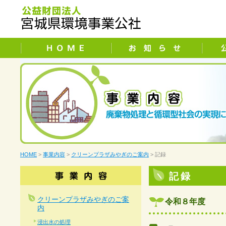
HOME
>
事業内容
>
クリーンプラザみやぎのご案内
> 記録
記録
クリーンプラザみやぎのご案
令和８年度
内
浸出水の処理