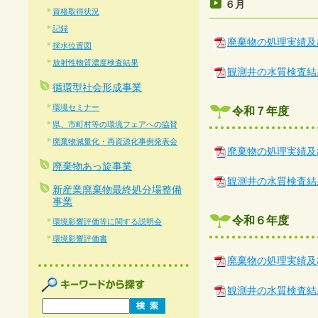
６月
資格取得状況
記録
廃棄物の処理実績及
採水位置図
放射性物質濃度検査結果
観測井の水質検査結
循環型社会形成事業
環境セミナー
令和７年度
県、市町村等の環境フェアへの協賛
廃棄物減量化・再資源化事例発表会
廃棄物の処理実績及
廃棄物あっ旋事業
観測井の水質検査結
新産業廃棄物最終処分場整備
事業
令和６年度
環境影響評価等に関する説明会
環境影響評価書
廃棄物の処理実績及
観測井の水質検査結