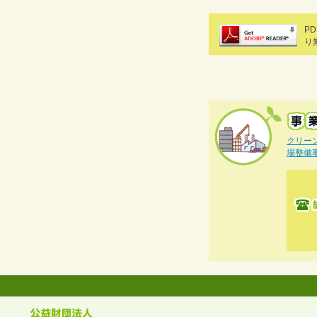
P
り
クリー
場整備