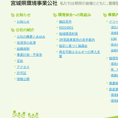
お知らせ
環境保全への取組み
事業
お知らせ
施設見学
クリ
・
浸出
ISO14001
公社の紹介
・
資格
地域環境対策
公社の概要とあゆみ
・
記録
3R実践事業所の見学案内
役員等の名簿
・
採水
協定に基づく協議会
組織体制
・
放射
再生可能エネルギーの導入支
事業計画・予算等
援
循環
定款
・
環境
アクセス
・
県、
許可証
・
廃棄
情報公開
廃棄
新産
・
環境
・
環境