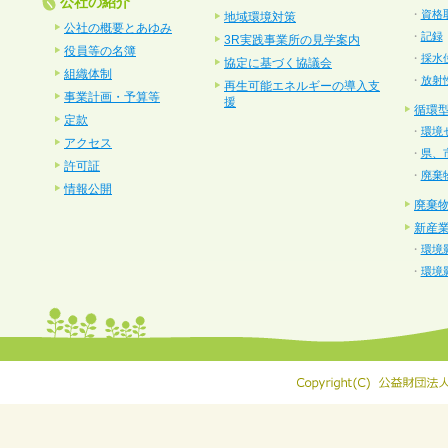
公社の紹介
・
資格
地域環境対策
公社の概要とあゆみ
・
記録
3R実践事業所の見学案内
役員等の名簿
・
採水
協定に基づく協議会
組織体制
・
放射
再生可能エネルギーの導入支
事業計画・予算等
援
循環
定款
・
環境
アクセス
・
県、
許可証
・
廃棄
情報公開
廃棄
新産
・
環境
・
環境