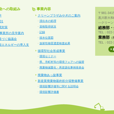
全への取組み
事業内容
〒981-341
学
クリーンプラザみやぎのご案内
黒川郡大和
・
浸出水の処理
01
―クリーン
・
資格取得状況
総務部・
境対策
・
記録
TEL：022-
践事業所の見学案内
業務部
（
・
採水位置図
基づく協議会
TEL：022-
・
放射性物質濃度検査結果
能エネルギーの導入支
循環型社会形成事業
・
環境セミナー
・
県、市町村等の環境フェアへの協賛
・
廃棄物減量化・再資源化事例発表会
廃棄物あっ旋事業
新産業廃棄物最終処分場整備事業
・
環境影響評価等に関する説明会
・
環境影響評価書