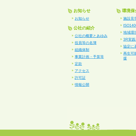
お知らせ
環境保
お知らせ
施設見
ISO140
公社の紹介
地域環
公社の概要とあゆみ
3R実
役員等の名簿
協定に
組織体制
再生可
事業計画・予算等
援
定款
アクセス
許可証
情報公開