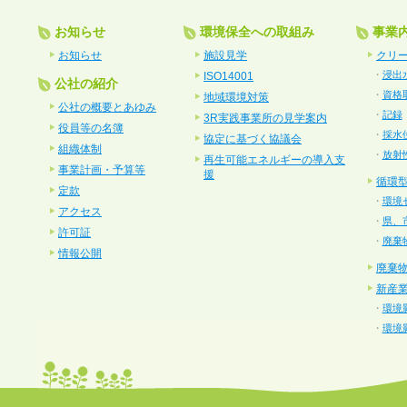
お知らせ
環境保全への取組み
事業
お知らせ
施設見学
クリ
・
浸出
ISO14001
公社の紹介
・
資格
地域環境対策
公社の概要とあゆみ
・
記録
3R実践事業所の見学案内
役員等の名簿
・
採水
協定に基づく協議会
組織体制
・
放射
再生可能エネルギーの導入支
事業計画・予算等
援
循環
定款
・
環境
アクセス
・
県、
許可証
・
廃棄
情報公開
廃棄
新産
・
環境
・
環境